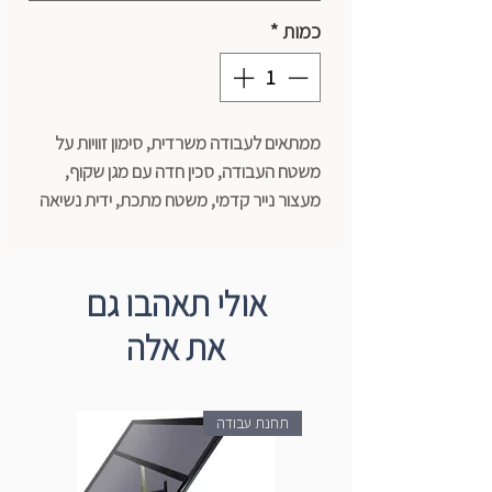
כמות
*
ממתאים לעבודה משרדית, סימון זוויות על
משטח העבודה, סכין חדה עם מגן שקוף,
מעצור נייר קדמי, משטח מתכת, ידית נשיאה
אורך חיתוך: 31 ס“מ
כושר חיתוך: 20 דף
אולי תאהבו גם
סוג סכין: סכין חדה
את אלה
מלחץ: ידני
סימון מידות: ס“מ/מ“מ/ DIN
מידות משטח: 350X255 מ“מ
תחנת עבודה
משקל: 7.2 ק“ג