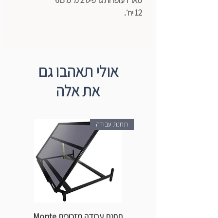
12 יח׳.
יצרן - Kohinnor
אולי תאהבו גם
את אלה
תחנת עבודה
תחנת עבודה מזכוכית Monte
ספ