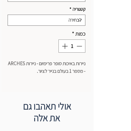
קטגוריה
*
כמות
*
ניירות באיכות סופר פרימיום - ניירות ARCHES
- מספר 1 בעולם בנייר לציור.
סקצ'בוק לרישום Arches
20 דף
גודל: 23*31 ס"מ
אולי תאהבו גם
משקל: 105 גרם
את אלה
75% כותנה