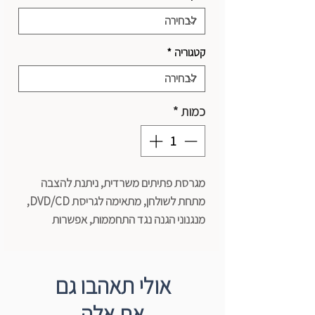
קטגוריה
*
כמות
*
מגרסת פתיתים משרדית, ניתנת להצבה
מתחת לשולחן, מתאימה לגריסת DVD/CD,
מנגנוני הגנה נגד התחממות, אפשרות
להפעלה אוטומטית - קדימה/אחורה.
פתח הזנה: 22 ס“מ
אולי תאהבו גם
כושר גריסה: 8 דף - 70 גר‘
את אלה
מידות גריסה: 6x47.5 מ“מ- פתיתים