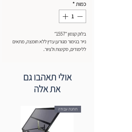
כמות
*
בלוק קנסון ״1557״
נייר בגימור מגורען עדין ללא חומצה, מתאים
ללימודים, סקיצות ולציור.
100% תאית אלפא, אינו מכיל סיבי עץ. הנייר
עמיד ולא יתפורר לאחר מחיקה.
מגיע בצבע לבן טהור בוהק, במשקלים שונים
אולי תאהבו גם
120/180 גרם.
את אלה
מתאים לשימוש עם דיו, פסטל פחם ועיפרון.
תחנת עבודה