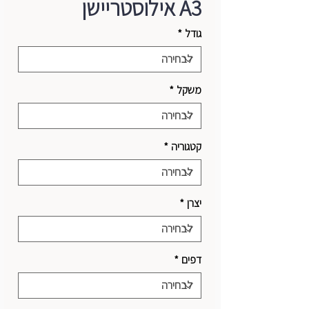
A3 אילוסטריישן
גודל
*
משקל
*
קטגוריה
*
יצרן
*
דפים
*