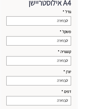
A4 אילוסטריישן
גודל
*
משקל
*
קטגוריה
*
יצרן
*
דפים
*