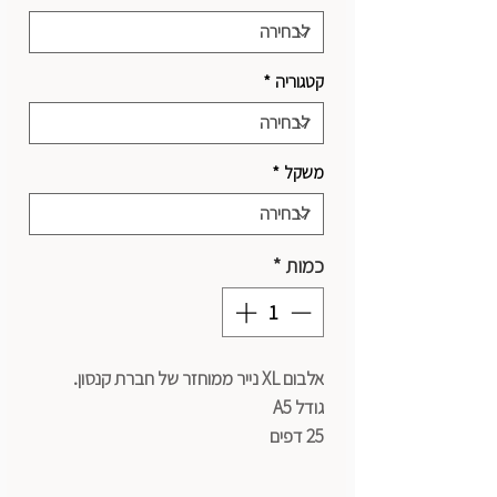
קטגוריה
*
משקל
*
כמות
*
אלבום XL נייר ממוחזר של חברת קנסון.
גודל A5
25 דפים
נייר 160 גרם באיכות גירעון חלת דבש עדין.
מיוצר מנייר ממוחזר, בעל נוסחה מיוחדת