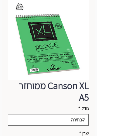
Canson XL ממוחזר
A5
גודל
*
יצרן
*