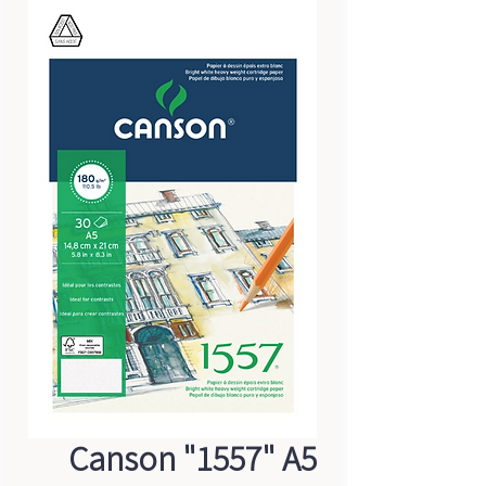
Canson "1557" A5