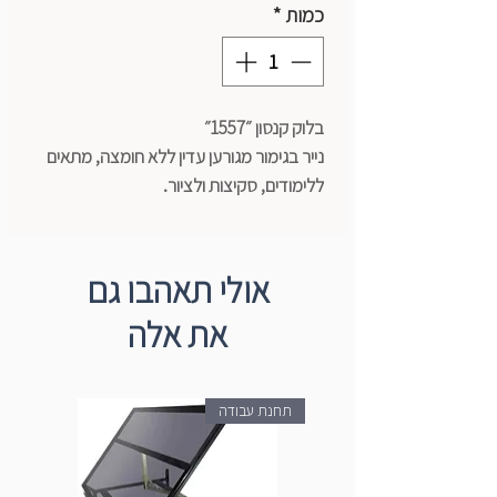
כמות
*
בלוק קנסון ״1557״
נייר בגימור מגורען עדין ללא חומצה, מתאים
ללימודים, סקיצות ולציור.
100% תאית אלפא, אינו מכיל סיבי עץ. הנייר
עמיד ולא יתפורר לאחר מחיקה.
מגיע בצבע לבן טהור בוהק, במשקלים שונים
אולי תאהבו גם
120/180 גרם.
את אלה
מתאים לשימוש עם דיו, פסטל פחם ועיפרון.
תחנת עבודה