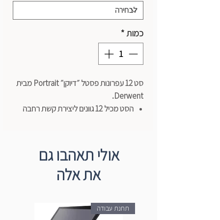
כמות
*
סט 12 עפרונות פסטל ״דיוקן״ Portrait מבית
Derwent.
הסט מכיל 12 גוונים ליצירת קשת רחבה
של צללים וצבעים.
מושלמים לרישום וציור, מתאימים לשימוש
על נייר ובדים.
אולי תאהבו גם
צבע אינטנסיבי וחזק ולכן אידיאלי לשימוש
את אלה
מעל שכבות צבע נוספות.
תחנת עבודה