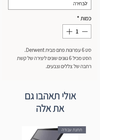
כמות
*
סט 6 עפרונות פחם מבית Derwent.
הסט מכיל 6 גוונים שונים ליצירה של קשת
רחבה של צללים וצבעים.
ליצירת מראה דרמטי, שילוב של יופי הפחם
המסורתי עם רמיזות עדינות של צבע.
מושלמים לרישום וציור.
אולי תאהבו גם
העפרונות ניתנים לחידוד בקלות.
את אלה
תחנת עבודה