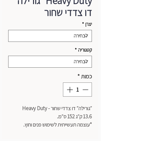
Heavy Duty ״גורילה״
דו צדדי שחור
יצרן
*
קטגוריה
*
כמות
*
״גורילה״ דו צדדי שחור - Heavy Duty
13.6 ק״ג 152 ס״מ.
*עוצמה תעשייתית לשימוש פנים וחוץ.