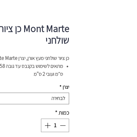
Mont Marte כן ציור
שולחני
כן ציור שולחני מעץ אורן, יצרן Monte Marte
מתאים לשימוש בקנבס עד גובה 8
ס״מ ועובי 2 ס"מ
7 זוויות שונות בהתאמה אישית
יצרן
*
מתקפל וקומפקטי
עשוי מעץ אורן איכותי
לבחירה
כמות
*
ס"מ, גובה - 60 ס"מ