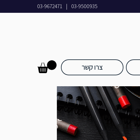
03-9672471
|
03-9500935
צרו קשר