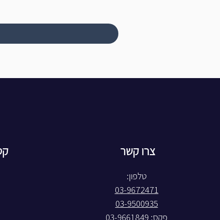
צרו קשר
קט
טלפון:
03-9672471
03-9500935
פקס: 03-9661849