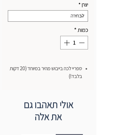
יצרן
*
כמות
*
ספריי לכה בייבוש מהיר במיוחד (20 דקות
בלבד!)
מגנה מפני שריטות, מכות, כתמים ולחות
הצמדות (אדהיזיה) מצוינת
שרפים אקריליים איכותיים. קשיות גבוהה.
אולי תאהבו גם
גמישה לאחר הייבוש
את אלה
עמידות טובה בפני מים
לא מצהיבה
עמידות טובה לקרני אור