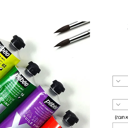
ם
ך קטלוג
א חובה)