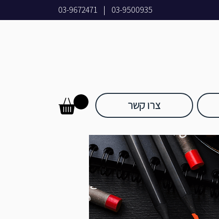
03-9672471
|
03-9500935
צרו קשר