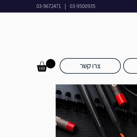
03-9672471
|
03-9500935
צרו קשר