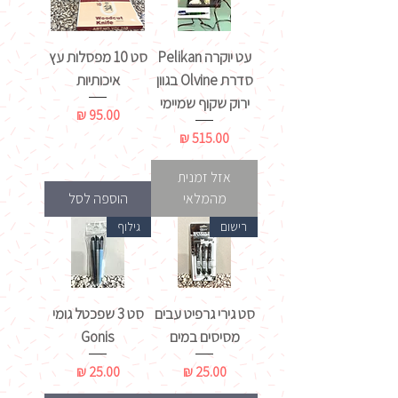
עט יוקרה Pelikan
סט 10 מפסלות עץ
סדרת Olvine בגוון
איכותיות
ירוק שקוף שמיימי
מחיר
מחיר
אזל זמנית
מהמלאי
הוספה לסל
רישום
גילוף
סט גירי גרפיט עבים
סט 3 שפכטל גומי
מסיסים במים
Gonis
מחיר
מחיר