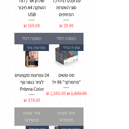
עט ופנס לגילוי כל
שולחן אור / לוח
סוגי השטרות
העתקה A4 חיבור
המזויפים
USB
מחיר
מחיר
הוספה לסל
הוספה לסל
טוש דו צדדי
עפרונות ציור
סט טושים
24 עפרונות מקצועיים
״פרומרקר״ 96 יח׳
לציור בגווני גוף
Prisma Color
מחיר רגיל
מחיר מבצע
מחיר
אזל זמנית
אזל זמנית
מהמלאי
מהמלאי