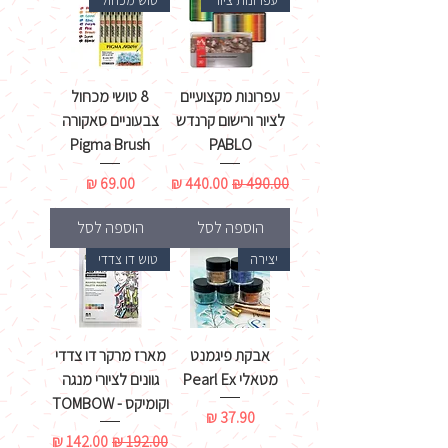
עפרונות ציור
טוש מכחול
עפרונות מקצועיים
8 טושי מכחול
לציור ורישום קרנדש
צבעוניים סאקורה
Pigma Brush
PABLO
מחיר רגיל
מחיר מבצע
מחיר
הוספה לסל
הוספה לסל
יצירה
טוש דו צדדי
אבקת פיגמנט
מארז מרקר דו צדדי
מטאלי Pearl Ex
גוונים לציורי מנגה
וקומיקס - TOMBOW
מחיר
מחיר רגיל
מחיר מבצע