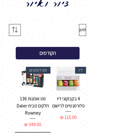
ציור ואיור
סינון
הקודמים
דיו
סט לאמנים
4 בקבוקוני דיו
סט אומנות 136
פלורסנטיים לרישום
חלקים מבית Daler
Rowney
מחיר
מחיר