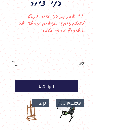
כני ציור
** אספקת כני ציור (פרט
לשולחניים) בתיאום מראש או
באיסוף עצמי בלבד
סינון
הקודמים
עיצוב ארגונומי
כן ציור