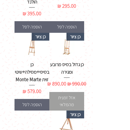
הולנד
מחיר
מחיר
הוספה לסל
הוספה לסל
כן ציור
כן ציור
כן גדול בסיס מרובע
כן
ומגירה
בסיסי+מסילה+שינוי
זוית Monte Marte
מחיר רגיל
מחיר מבצע
מחיר
אזל זמנית
מהמלאי
הוספה לסל
כן ציור