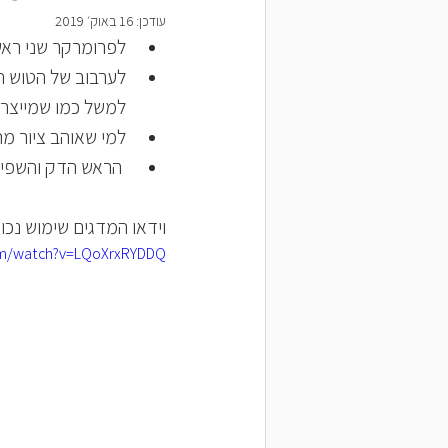
עודכן:
16 באוק׳ 2019
לפרומרקר שני ראשי
לערבוב של הטוש המ
למשל כמו שמייצרת חברת
למי שאוהב ציור מה
 הראש הדק והשפיצי שלו מאפשר ציור מדוייק וירידה לפרטים. 
וידאו המדגים שימוש נכו
om/watch?v=LQoXrxRYDDQ