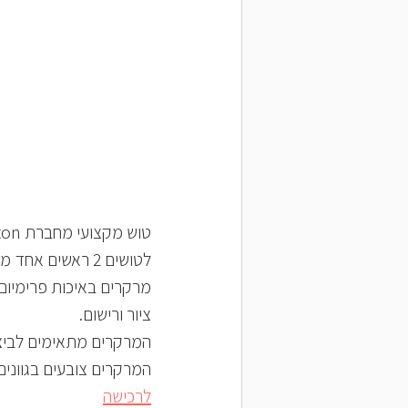
טוש מקצועי מחברת winsor & newton מיוצרים במגוון רחב של 148 גוונים.
לטושים 2 ראשים אחד מכל צד בעלי עובי שונה ליצירת קווים רחבים ודקים.
מרקרים באיכות פרימיום,
ציור ורישום.
המרקרים מתאימים לביצוע
המרקרים צובעים בגווני
לרכישה