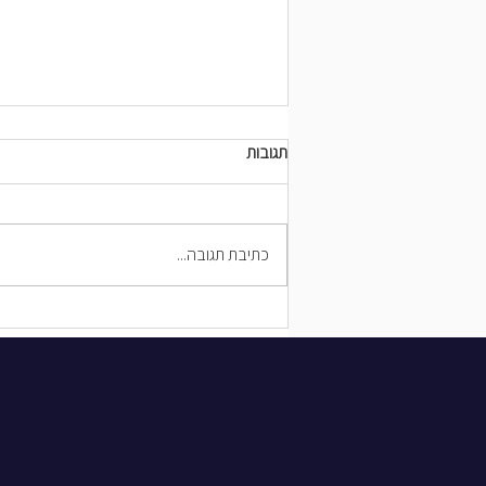
תגובות
כתיבת תגובה...
מכחול, פחם ועיפרון: טכניקות ציור
ורישום בעולם האמנות