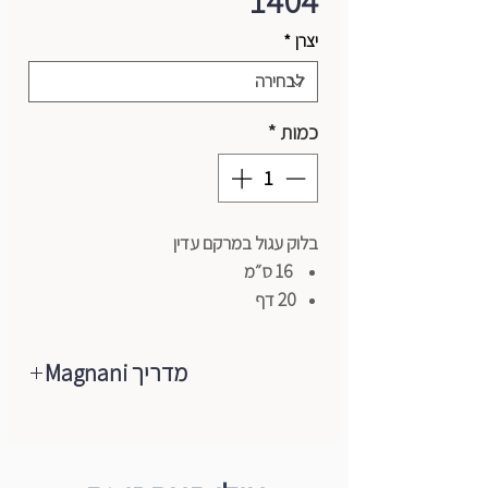
1404
יצרן
*
כמות
*
בלוק עגול במרקם עדין
16 ס״מ
20 דף
300 גרם
100% כותנה
מדריך Magnani
מגיע עם נרתיק בד
מבית Magnani 1404
איטליה - כבישה קרה
פורטופינו - כבישה חמה
טוסקנה - מחוספס