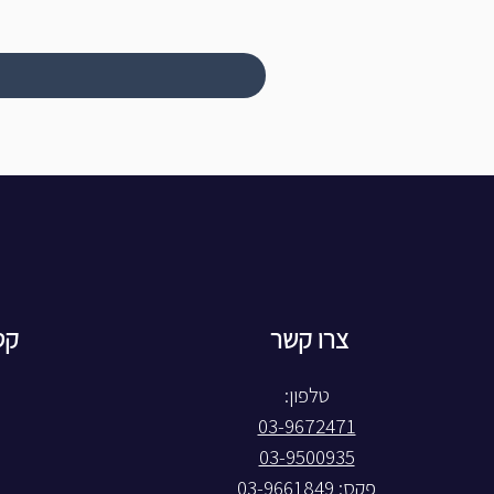
צרו קשר
קט
טלפון:
03-9672471
03-9500935
פקס: 03-9661849