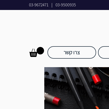
03-9672471
|
03-9500935
צרו קשר