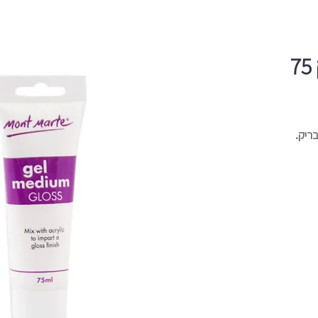
ג׳ל מבריק לאקריליק 75