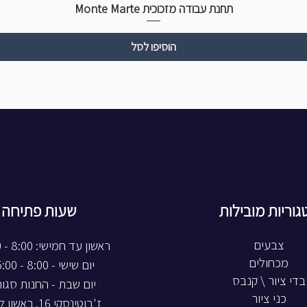
תחנת עבודה מזכוכית Monte Marte
הוסיפו לסל
גוריות מובילות
שעות פתיחה
צבעים
ראשון עד חמישי: 8:00 - 20:00
מכחולים
יום שישי - 8:00 - 15:00
בדי ציור \ קנבס
יום שבת - החנות סגו
כני ציור
ז'בוטינסקי 16, ראשון לציון