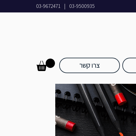
03-9672471
|
03-9500935
צרו קשר