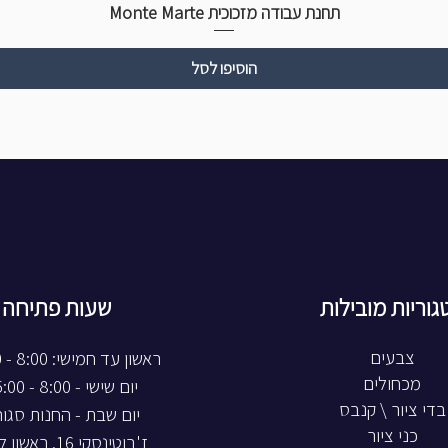
תחנת עבודה מזכוכית Monte Marte
הוסיפו לסל
גוריות מובילות
שעות פתיחה
צבעים
ראשון עד חמישי: 8:00 - 20:00
מכחולים
יום שישי - 8:00 - 15:00
בדי ציור \ קנבס
יום שבת - החנות סגו
כני ציור
ז'בוטינסקי 16, ראשון לציון