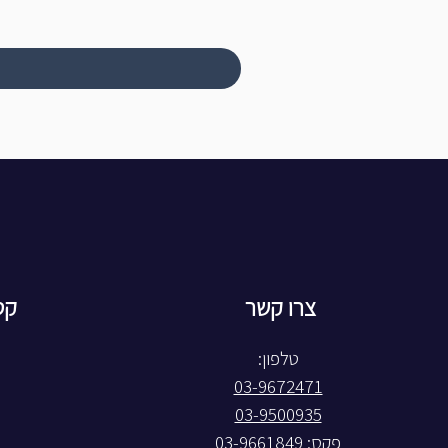
צרו קשר
קט
טלפון:
03-9672471
03-9500935
פקס: 03-9661849