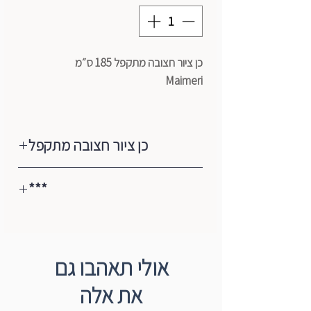
כן ציור חצובה מתקפל 185 ס״מ
Maimeri
***אספקת כני ציור (פרט לשולחניים) בתיאום
מראש או באיסוף עצמי.
כן ציור חצובה מתקפל
כן הציור עשוי מעץ איכותי הנשמר לאורך
***
שנים.
מצופה בשמן טבעי ללא כימיקלים.
**כל כני הציור (פרט לשולחניים) באיסוף
כן מודולרי וניתן לקיפול בקלות.
עצמי בלבד
אולי תאהבו גם
את אלה