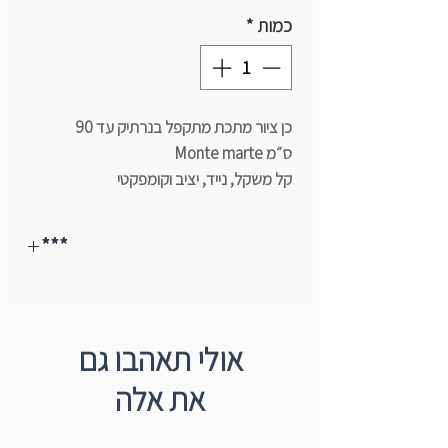
כמות
*
כן ציור מתכת מתקפל בנרתיק עד 90
ס״מ Monte marte
קל משקל, נייד, יציב וקומפקטי
מושלם לציור בחוץ
קל לנשיאה
***
רגליים מתכווננות ומתקפלות לאחסון קל
**מחיר השילוח של כל כני הציור (פרט
**מחיר השילוח של כל כני הציור (פרט
לשולחניים) עלול להשתנות בהתאם לאזור
לשולחניים) עלול להשתנות בהתאם לאזור
בארץ
אולי תאהבו גם
בארץ
*ניתן לתאם איסוף עצמי ללא עלות
את אלה