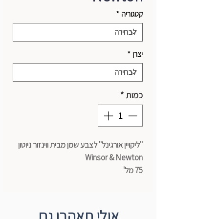
קטגוריה
*
יצרן
*
כמות
*
"ליקויין אורגינל" לצבע שמן מבית ווינזור ניוטון
Winsor & Newton
75 מל'
אולי תאהבו גם