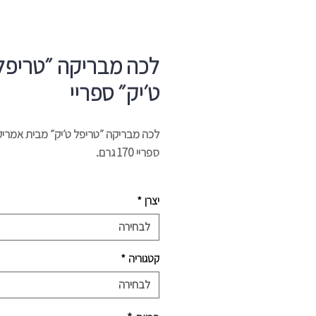
לכה מבריקה ״טריפל
ט׳יק״ ספריי
לכה מבריקה ״טריפל ט׳יק״ מבית אמריק
ספריי 170 גרם.
להוסיף בקלות שכבה עבה ומבריקה לפר
יצרן
*
יוצרת שכבה עבה פי שלוש מגימורים אח
מספקת שכבת מגן שמתייבשת מהר ובצ
לבחירה
שווה.
קטגוריה
*
לבחירה