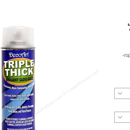
נה-
ויקטים.
רים.
ורה