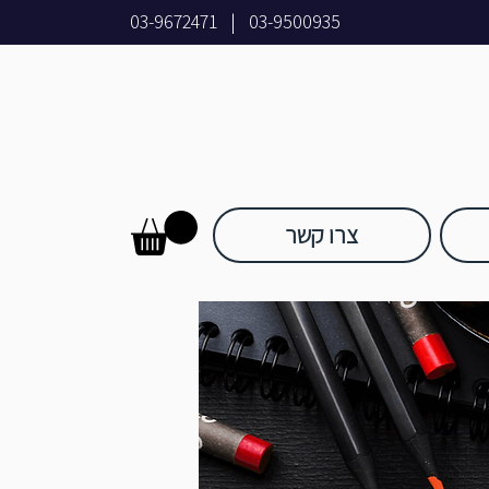
03-9672471
|
03-9500935
צרו קשר