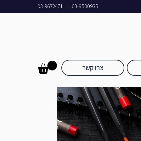
03-9672471
|
03-9500935
צרו קשר