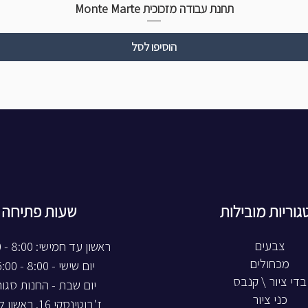
תחנת עבודה מזכוכית Monte Marte
הוסיפו לסל
גוריות מובילות
שעות פתיחה
צבעים
ראשון עד חמישי: 8:00 - 20:00
מכחולים
יום שישי - 8:00 - 15:00
בדי ציור \ קנבס
יום שבת - החנות סגו
כני ציור
ז'בוטינסקי 16, ראשון לציון