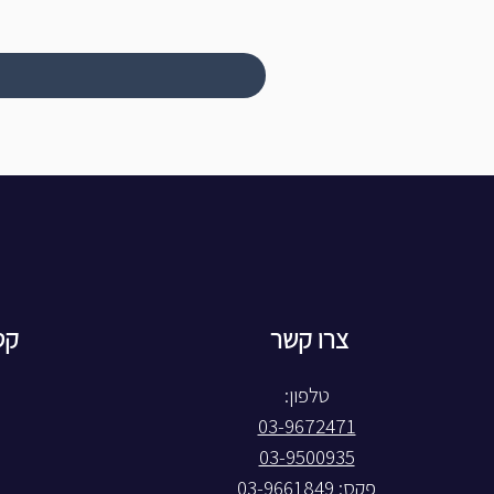
צרו קשר
קט
טלפון:
03-9672471
03-9500935
פקס: 03-9661849