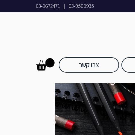
03-9672471
|
03-9500935
צרו קשר