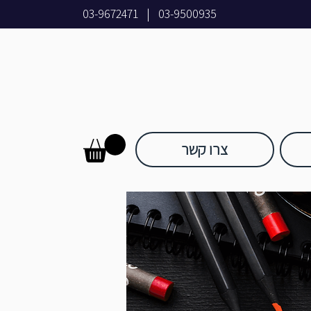
03-9672471
|
03-9500935
צרו קשר