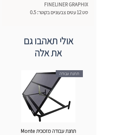
FINELINER GRAPHIX
סט 12 עטים צבעוניים בקוטר:
0.5
איכותיים במיוחד, ללא ריח, מתייבשים
במהירות וע“ב מים.
אולי תאהבו גם
תוצרת גרמניה. מושלמים לאיורים, רישומים,
את אלה
יצירת קונטור ועוד.
תחנת עבודה
תחנת עבודה מזכוכית Monte
ספ