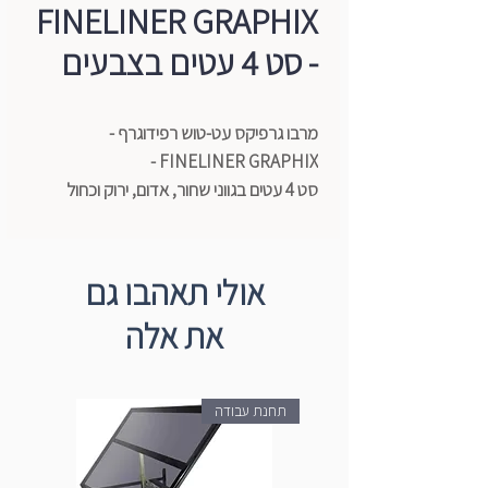
FINELINER GRAPHIX
- סט 4 עטים בצבעים
מרבו גרפיקס עט-טוש רפידוגרף -
FINELINER GRAPHIX -
סט 4 עטים בגווני שחור, אדום, ירוק וכחול
בקוטר:
0.5
איכותיים במיוחד, ללא ריח, מתייבשים
אולי תאהבו גם
במהירות וע“ב מים.
את אלה
תוצרת גרמניה. מושלמים לאיורים, רישומים,
יצירת קונטור ועוד.
תחנת עבודה