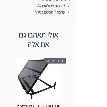
3 לוחות לינולאום A4
ערכת 7 סכינים לגילוף
גלגלת ספוג
גלגלת גומי
נייר קופי גרפיט
אולי תאהבו גם
5 צבעי הדפס 80 מל
את אלה
תוצרת גרמניה
תחנת עבודה
תחנת עבודה מזכוכית Monte
ספ