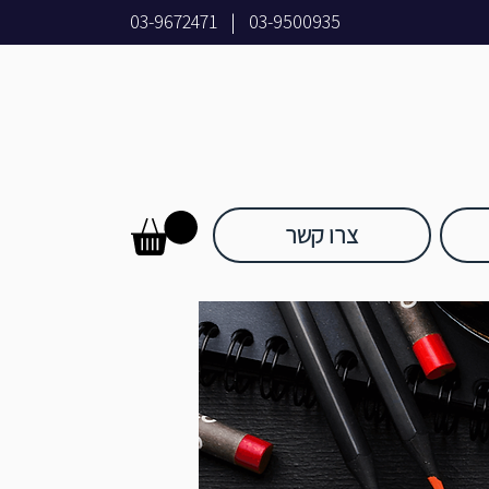
03-9672471
|
03-9500935
צרו קשר