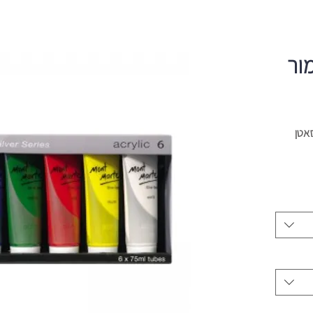
ור
סאטן