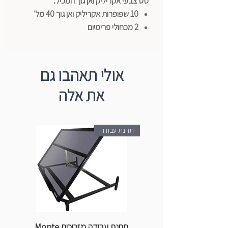
סט צבעי אקריליק ואן גוך המכיל:
10 שפופרות אקריליק ואן גוך 40 מל׳
2 מכחולי פרימיום
כוסית כפולה לפלטה
מדיום
מבית talens הולנד
אולי תאהבו גם
את אלה
תחנת עבודה
תחנת עבודה מזכוכית Monte
ספ