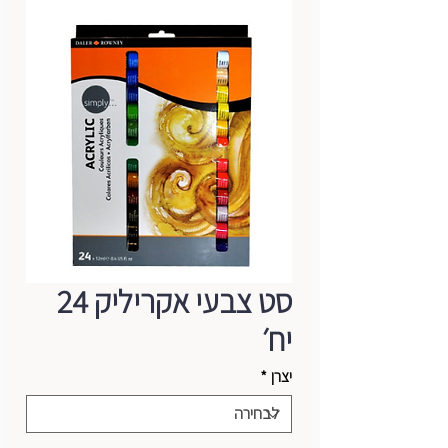
סט צבעי אקריליק 24
יח׳
יצרן
*