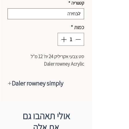
קטגוריה
*
כמות
*
סט צבעי אקריליק 24 יח׳ 12 מ״לֹ
Daler rowney Acrylic
Daler rowney simply
כל הצבעים הינם תוצרת אנגליה ומיוצרים
בהתאם לתקנות הצבעים
במפעל של דאלר ראוני שהחל את דרכו
אולי תאהבו גם
בשנת 1783. CE של
את אלה