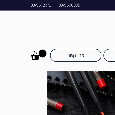
03-9672471
|
03-9500935
צרו קשר