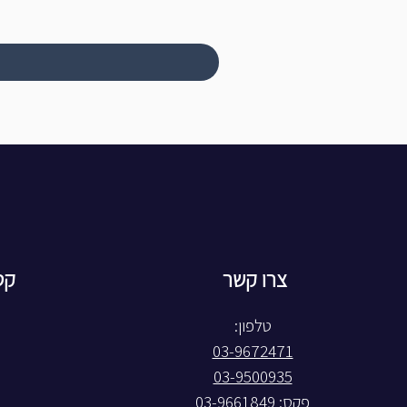
צרו קשר
קט
טלפון:
03-9672471
03-9500935
פקס: 03-9661849