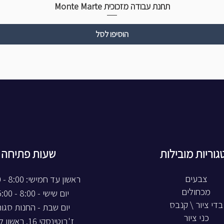
תחנת עבודה מזכוכית Monte Marte
הוסיפו לסל
גוריות מובילות
שעות פתיחה
צבעים
ראשון עד חמישי: 8:00 - 20:00
מכחולים
יום שישי - 8:00 - 15:00
בדי ציור \ קנבס
יום שבת - החנות סגו
כני ציור
ז'בוטינסקי 16, ראשון לציון