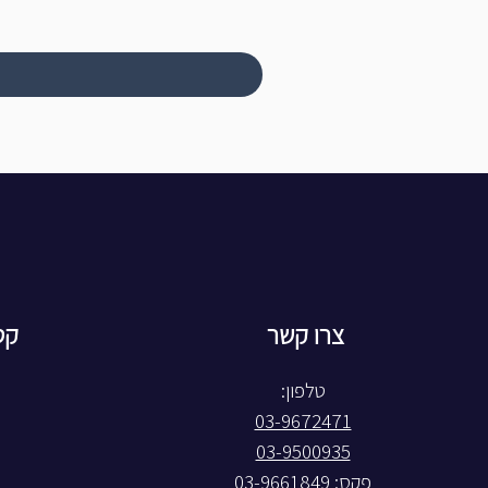
צרו קשר
קט
טלפון:
03-9672471
03-9500935
פקס: 03-9661849