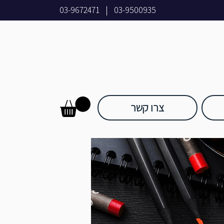
03-9672471
|
03-9500935
צרו קשר