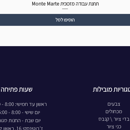
תחנת עבודה מזכוכית Monte Marte
הוסיפו לסל
גוריות מובילות
שעות פתיחה
צבעים
ראשון עד חמישי: 8:00 - 20:00
מכחולים
יום שישי - 8:00 - 15:00
בדי ציור \ קנבס
יום שבת - החנות סגו
כני ציור
ז'בוטינסקי 16, ראשון לציון