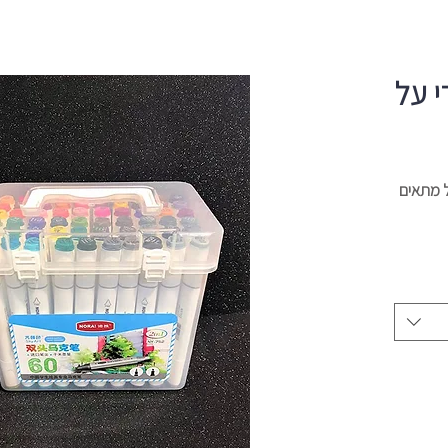
די על
ול מתאים