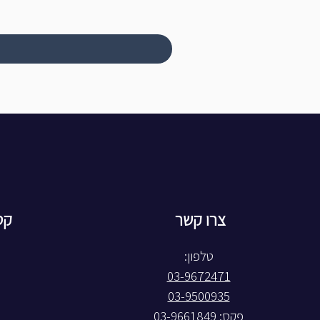
צרו קשר
קט
טלפון:
03-9672471
03-9500935
פקס: 03-9661849