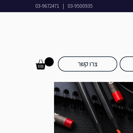
03-9672471
|
03-9500935
צרו קשר