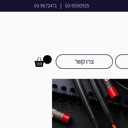
03-9672471
|
03-9500935
צרו קשר