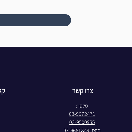
צרו קשר
קט
טלפון:
03-9672471
03-9500935
פקס: 03-9661849