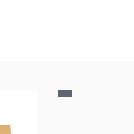
*בהרכבה עצמית
**מחיר השילוח עלול להשתנות בהתאם 
בארץ
*ניתן לתאם איסוף עצמי ללא עלות
כן ציור