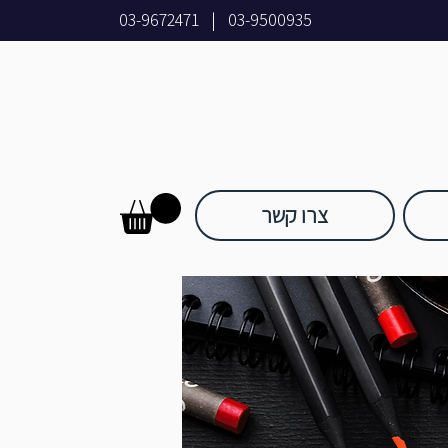
03-9672471
|
03-9500935
צרו קשר