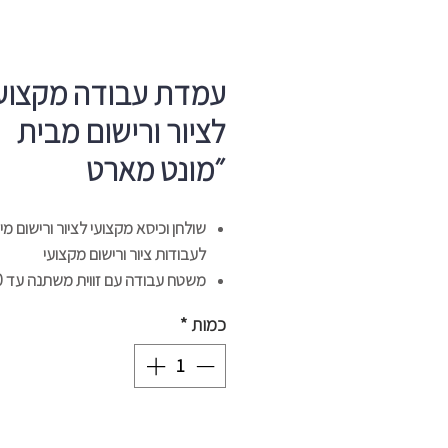
עמדת עבודה מקצוע
לציור ורישום מבית
״מונט מארט
שולחן וכיסא מקצועי לציור ורישום מי
לעבודות ציור ורישום מקצועי
משטח ע
מעלות
כמות
*
מקומות איחסון לעפרונות, צבעים ועו
גודל שולחן
96*60*65 ס״מ
כיסא ציירים
30*50 ס״מ