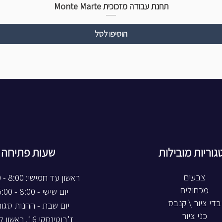
תחנת עבודה מזכוכית Monte Marte
הוסיפו לסל
גוריות מובילות
שעות פתיחה
צבעים
ראשון עד חמישי: 8:00 - 20:00
מכחולים
יום שישי - 8:00 - 15:00
בדי ציור \ קנבס
יום שבת - החנות סגו
כני ציור
ז'בוטינסקי 16, ראשון לציון