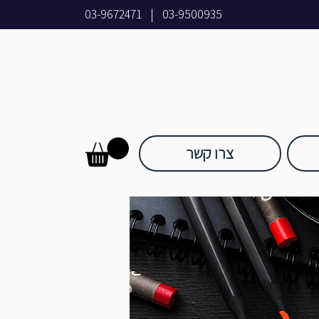
03-9672471
|
03-9500935
צרו קשר