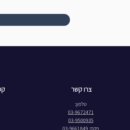
צרו קשר
קט
טלפון:
03-9672471
03-9500935
פקס: 03-9661849