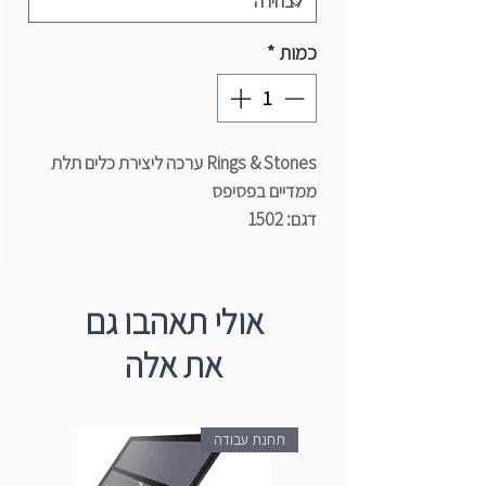
כמות
*
Rings & Stones ערכה ליצירת כלים תלת
ממדיים בפסיפס
דגם: 1502
הערכה כוללת:
אבני פסיפס, טבעות MDF, דבק והוראות
עבודה
אולי תאהבו גם
מידות הכלי: 130X105ממ
את אלה
תחנת עבודה