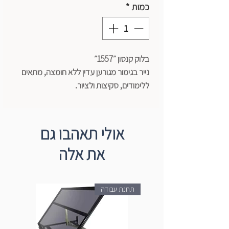
כמות
*
בלוק קנסון ״1557״
נייר בגימור מגורען עדין ללא חומצה, מתאים
ללימודים, סקיצות ולציור.
100% תאית אלפא, אינו מכיל סיבי עץ. הנייר
עמיד ולא יתפורר לאחר מחיקה.
מגיע בצבע לבן טהור בוהק, במשקלים שונים
אולי תאהבו גם
120/180 גרם.
את אלה
מתאים לשימוש עם דיו, פסטל פחם ועיפרון.
תחנת עבודה