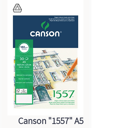
Canson "1557" A5