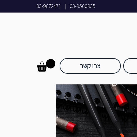
03-9672471
|
03-9500935
צרו קשר