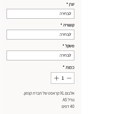
יצרן
*
קטגוריה
*
משקל
*
כמות
*
אלבום XL קראפט של חברת קנסון.
גודל A5
40 דפים
נייר 90 גרם קראפט איכותי.