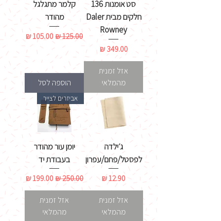
סט אומנות 136
קלמר מתגלגל
חלקים מבית Daler
מהודר
Rowney
מחיר רגיל
מחיר מבצע
מחיר
אזל זמנית
מהמלאי
הוספה לסל
אביזרים לצייר
ג׳ילדה
יומן עור מהודר
לפסטל/פחם/עפרון
בעבודת יד
מחיר
מחיר רגיל
מחיר מבצע
אזל זמנית
אזל זמנית
מהמלאי
מהמלאי