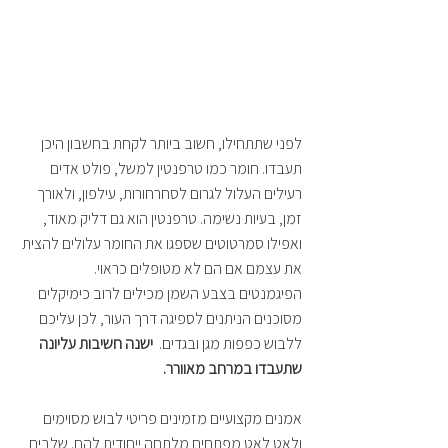
לפני שתתחילו, חשוב ביותר לקחת בחשבון היכן 
תעבדו. חומר כמו טרפנטין למשל, פולט אדים 
רעילים העלול לגרום לסחרחורות, עילפון, ולאורך 
זמן, בעיות נשימה. טרפנטין הוא גם דליק מאוד, 
ואפילו סמרטוטים שספגו את החומר עלולים להצית 
את עצמם אם הם לא מטופלים כראוי.
הפיגמנטים בצבע השמן מכילים לרוב כימיקלים 
מסוכנים הניתנים לספיגה דרך העור, לכן עליכם 
ללבוש כפפות מגן ובגדים.  
ישנה חשיבות עליונה 
שתעבדו במרחב מאוורר.
אמנים מקצועיים מזמינים פריטי לבוש מסוימים 
ולאט לאט מפתחים מלתחה ייחודית להם. שלבים 