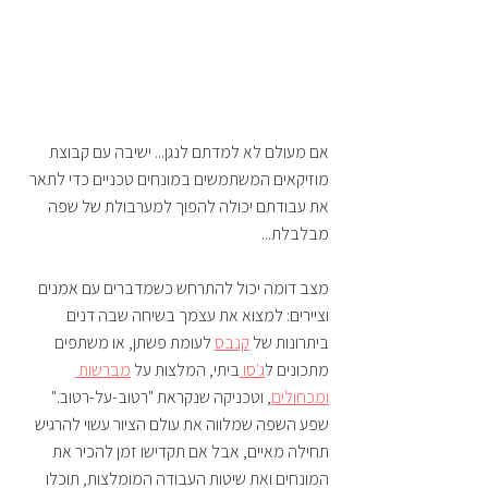
אם מעולם לא למדתם לנגן... ישיבה עם קבוצת 
מוזיקאים המשתמשים במונחים טכניים כדי לתאר 
את עבודתם יכולה להפוך למערבולת של שפה 
מבלבלת... 
מצב דומה יכול להתרחש כשמדברים עם אמנים 
וציירים: למצוא את עצמך בשיחה שבה דנים 
ביתרונות של 
קנבס
 לעומת פשתן, או משתפים 
מתכונים ל
ג'סו 
ביתי, המלצות על 
מברשות 
ומכחולים
, וטכניקה שנקראת "רטוב-על-רטוב." 
שפע השפה שמלווה את עולם הציור עשוי להרגיש 
תחילה מאיים, אבל אם תקדישו זמן להכיר את 
המונחים ואת שיטות העבודה המומלצות, תוכלו 