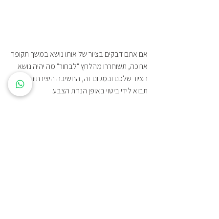
אם אתם דבקים בציור של אותו נושא במשך תקופה 
ארוכה, תשוחררו מהלחץ "לבחור" מה יהיה נושא 
הציור שלכם ובמקום זה, החשיבה היצירתית שלכם 
תבוא לידי ביטוי באופן הנחת הצבע. 
כאשר תשומת הלב ממוקדת בטכניקות של הציור 
עצמו, אפשר להתחיל לשים לב לכל משיכת 
המכחול - כיצד היא מכוונת ליצירת אור, כמה היא 
עבה או דקה, או מה היא מסמלת עבורכם. 
כאשר מסתכלים על ציור גמור, אפשר לראות את 
סימני המברשת וללמוד באיזה סוג מברשות 
השתמש האמן... המחווה שהצייר מבצע על הבד 
נותנת לו את החותם הייחודי שלו ומצביעה על 