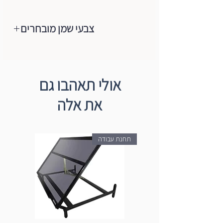
צבעי שמן מובחרים
מותג צבעי השמן המוביל והאיכותי בעולם
הגיע לישראל, צבעי שמן ברמת ארטיסט,
רכים מאוד,נעימים למגע, מכילים רק
אולי תאהבו גם
פיגמנטים טהורים+שמן (פשתן/פרג).
את אלה
הצבעים עשויים ממבחר הפיגמנטים
המשובחים ביותר ועד היום הם עדיין מיוצרים
בעבודת יד לפי מסורת Blockx באמצעות
תחנת עבודה
טחנות אבן המסתובבות באיטיות. מהניסיון
רב השנים של החברה רק פיגמנט טהור
משמש ליציבות מקסימלית של אור, עקביות
חמאה וערבוב קל על הבד עצמו ולכן הם
מקפידים על ייצור הצבעים בסטנדרט
הגבוה ביותר.