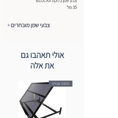
צבע שמן בלוקס BLOCKX
35 מל׳
צבעי שמן מובחרים
מותג צבעי השמן המוביל והאיכותי בעולם
הגיע לישראל, צבעי שמן ברמת ארטיסט,
רכים מאוד,נעימים למגע, מכילים רק
אולי תאהבו גם
פיגמנטים טהורים+שמן (פשתן/פרג).
את אלה
הצבעים עשויים ממבחר הפיגמנטים
המשובחים ביותר ועד היום הם עדיין מיוצרים
בעבודת יד לפי מסורת Blockx באמצעות
תחנת עבודה
טחנות אבן המסתובבות באיטיות. מהניסיון
רב השנים של החברה רק פיגמנט טהור
משמש ליציבות מקסימלית של אור, עקביות
חמאה וערבוב קל על הבד עצמו ולכן הם
מקפידים על ייצור הצבעים בסטנדרט